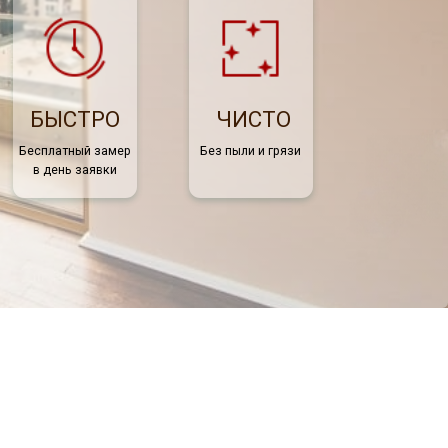
О
ЧИСТО
амер
Без пыли и грязи
ки