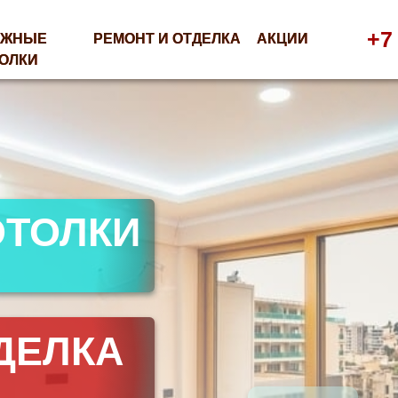
Каталог
Акции
Видеообзоры
Отзывы
+7 (930) 88
РЕМОНТ И ОТДЕЛКА
РЕМОНТ И ОТДЕЛКА
АКЦИИ
АКЦИИ
ОЛКИ
ЛКА