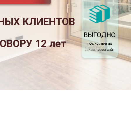
Х КЛИЕНТОВ
ВЫГОДНО
БЫСТР
РУ 12 лет
15% скидки на
Бесплатный з
заказ через сайт
в день заяв